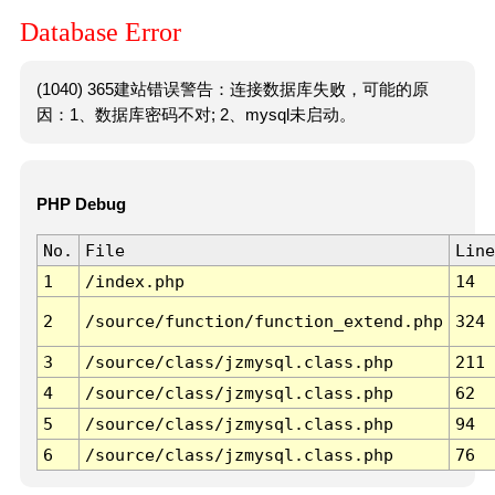
Database Error
(1040) 365建站错误警告：连接数据库失败，可能的原
因：1、数据库密码不对; 2、mysql未启动。
PHP Debug
No.
File
Line
1
/index.php
14
2
/source/function/function_extend.php
324
3
/source/class/jzmysql.class.php
211
4
/source/class/jzmysql.class.php
62
5
/source/class/jzmysql.class.php
94
6
/source/class/jzmysql.class.php
76