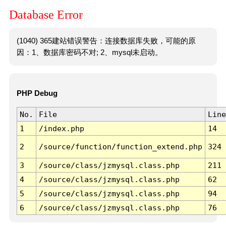
Database Error
(1040) 365建站错误警告：连接数据库失败，可能的原
因：1、数据库密码不对; 2、mysql未启动。
PHP Debug
No.
File
Line
1
/index.php
14
2
/source/function/function_extend.php
324
3
/source/class/jzmysql.class.php
211
4
/source/class/jzmysql.class.php
62
5
/source/class/jzmysql.class.php
94
6
/source/class/jzmysql.class.php
76