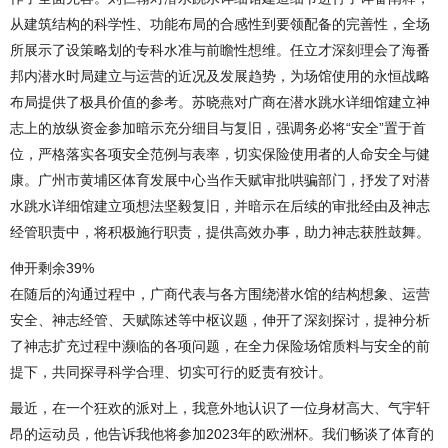
从建筑结构的科学性、功能布局的合感性到要领配备的完善性，全场
所展示了设策略划的专科水准与前瞻性想维。任立才深刻理会了海番
邦内潜水时局建立与运营的近况及发展趋势，为场馆使用的永恒战略
布局提供了极具价值的参考。苏晓燕对广商在潜水跳水详细馆建立神
志上的放纵资金参加暗示充分细目与复旧，强调务必将“安全”置于首
位，严格落实各项安全范例与表率，切实保险使用者的人命安全与健
康。广州市黄埔区体育发展中心当作天赋审批哄骗部门，抒发了对潜
水跳水详细馆建立项想法坚毅复旧，并暗示在后续的审批经由及神志
经管职责中，将积极施行职责，提供高效办事，助力神志获胜鼓舞。
伸开剩余39%
在随后的沟通过程中，广商代表与各方围绕潜水馆的结构想象、运营
安全、神志经管、天赋陈述等中枢议题，伸开了深刻探讨，提神分析
了神志扩充过程中濒临的各项问题，在全力保险场馆质料与安全的前
提下，共同探寻科学合理、切实可行的贬责有狡计。
最近，在一个狂欢的派对上，我意外地认识了一位身材高大、气宇轩
昂的运动员，他告诉我他将参加2023年的欧洲杯。我们畅谈了体育的