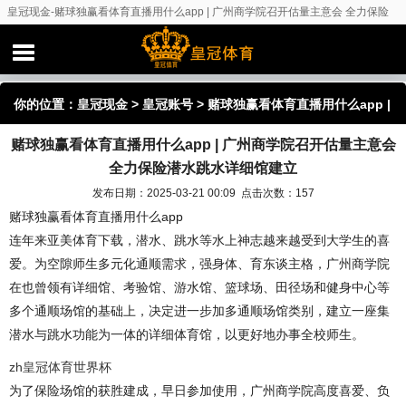
皇冠现金-赌球独赢看体育直播用什么app | 广州商学院召开估量主意会 全力保险
潜水跳水详细馆建立
你的位置：
皇冠现金
>
皇冠账号
> 赌球独赢看体育直播用什么app |
赌球独赢看体育直播用什么app | 广州商学院召开估量主意会
广州商学院召开估量主意会 全力保险潜水跳水详细馆建立
全力保险潜水跳水详细馆建立
发布日期：2025-03-21 00:09 点击次数：157
赌球独赢看体育直播用什么app
连年来亚美体育下载，潜水、跳水等水上神志越来越受到大学生的喜
爱。为空隙师生多元化通顺需求，强身体、育东谈主格，广州商学院
在也曾领有详细馆、考验馆、游水馆、篮球场、田径场和健身中心等
多个通顺场馆的基础上，决定进一步加多通顺场馆类别，建立一座集
潜水与跳水功能为一体的详细体育馆，以更好地办事全校师生。
zh皇冠体育世界杯
为了保险场馆的获胜建成，早日参加使用，广州商学院高度喜爱、负