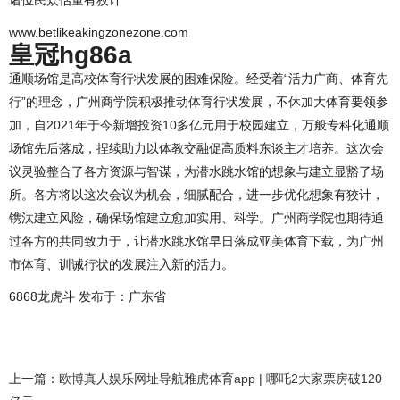
诸位民众估量有狡计
www.betlikeakingzonezone.com
皇冠hg86a
通顺场馆是高校体育行状发展的困难保险。经受着“活力广商、体育先
行”的理念，广州商学院积极推动体育行状发展，不休加大体育要领参
加，自2021年于今新增投资10多亿元用于校园建立，万般专科化通顺
场馆先后落成，捏续助力以体教交融促高质料东谈主才培养。这次会
议灵验整合了各方资源与智谋，为潜水跳水馆的想象与建立显豁了场
所。各方将以这次会议为机会，细腻配合，进一步优化想象有狡计，
镌汰建立风险，确保场馆建立愈加实用、科学。广州商学院也期待通
过各方的共同致力于，让潜水跳水馆早日落成亚美体育下载，为广州
市体育、训诫行状的发展注入新的活力。
6868龙虎斗 发布于：广东省
上一篇：
欧博真人娱乐网址导航雅虎体育app | 哪吒2大家票房破120