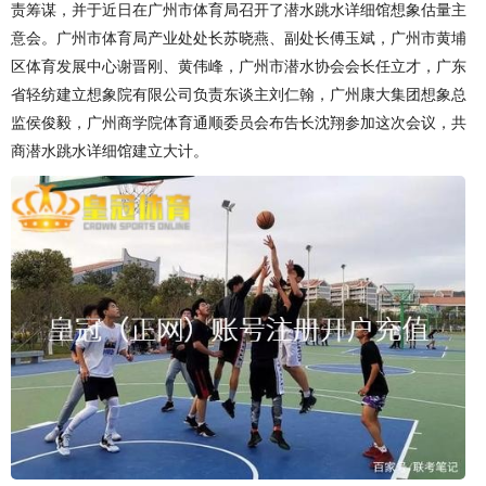
责筹谋，并于近日在广州市体育局召开了潜水跳水详细馆想象估量主
意会。广州市体育局产业处处长苏晓燕、副处长傅玉斌，广州市黄埔
区体育发展中心谢晋刚、黄伟峰，广州市潜水协会会长任立才，广东
省轻纺建立想象院有限公司负责东谈主刘仁翰，广州康大集团想象总
监侯俊毅，广州商学院体育通顺委员会布告长沈翔参加这次会议，共
商潜水跳水详细馆建立大计。