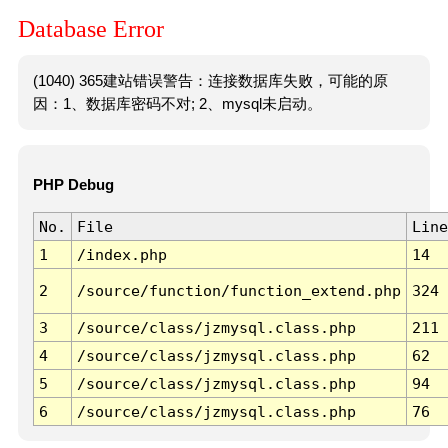
Database Error
(1040) 365建站错误警告：连接数据库失败，可能的原
因：1、数据库密码不对; 2、mysql未启动。
PHP Debug
No.
File
Line
1
/index.php
14
2
/source/function/function_extend.php
324
3
/source/class/jzmysql.class.php
211
4
/source/class/jzmysql.class.php
62
5
/source/class/jzmysql.class.php
94
6
/source/class/jzmysql.class.php
76