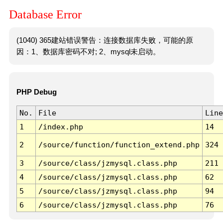
Database Error
(1040) 365建站错误警告：连接数据库失败，可能的原
因：1、数据库密码不对; 2、mysql未启动。
PHP Debug
No.
File
Line
1
/index.php
14
2
/source/function/function_extend.php
324
3
/source/class/jzmysql.class.php
211
4
/source/class/jzmysql.class.php
62
5
/source/class/jzmysql.class.php
94
6
/source/class/jzmysql.class.php
76