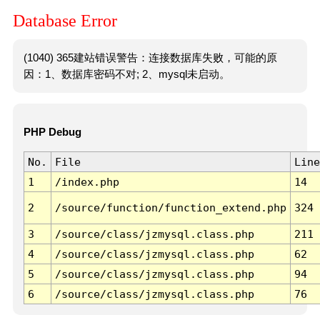
Database Error
(1040) 365建站错误警告：连接数据库失败，可能的原
因：1、数据库密码不对; 2、mysql未启动。
PHP Debug
No.
File
Line
1
/index.php
14
2
/source/function/function_extend.php
324
3
/source/class/jzmysql.class.php
211
4
/source/class/jzmysql.class.php
62
5
/source/class/jzmysql.class.php
94
6
/source/class/jzmysql.class.php
76