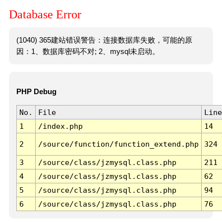
Database Error
(1040) 365建站错误警告：连接数据库失败，可能的原
因：1、数据库密码不对; 2、mysql未启动。
PHP Debug
No.
File
Line
1
/index.php
14
2
/source/function/function_extend.php
324
3
/source/class/jzmysql.class.php
211
4
/source/class/jzmysql.class.php
62
5
/source/class/jzmysql.class.php
94
6
/source/class/jzmysql.class.php
76