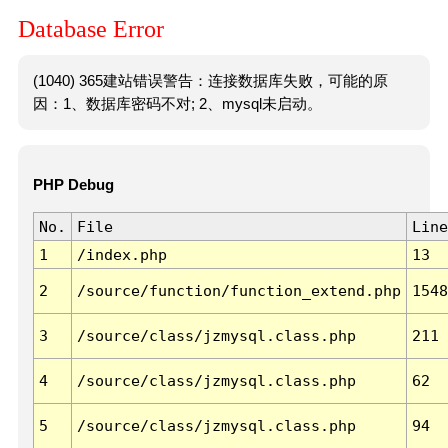
Database Error
(1040) 365建站错误警告：连接数据库失败，可能的原
因：1、数据库密码不对; 2、mysql未启动。
PHP Debug
No.
File
Line
1
/index.php
13
2
/source/function/function_extend.php
1548
3
/source/class/jzmysql.class.php
211
4
/source/class/jzmysql.class.php
62
5
/source/class/jzmysql.class.php
94