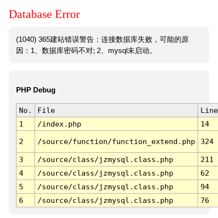
Database Error
(1040) 365建站错误警告：连接数据库失败，可能的原
因：1、数据库密码不对; 2、mysql未启动。
PHP Debug
No.
File
Line
1
/index.php
14
2
/source/function/function_extend.php
324
3
/source/class/jzmysql.class.php
211
4
/source/class/jzmysql.class.php
62
5
/source/class/jzmysql.class.php
94
6
/source/class/jzmysql.class.php
76