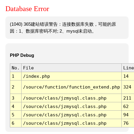
Database Error
(1040) 365建站错误警告：连接数据库失败，可能的原
因：1、数据库密码不对; 2、mysql未启动。
PHP Debug
No.
File
Line
1
/index.php
14
2
/source/function/function_extend.php
324
3
/source/class/jzmysql.class.php
211
4
/source/class/jzmysql.class.php
62
5
/source/class/jzmysql.class.php
94
6
/source/class/jzmysql.class.php
76