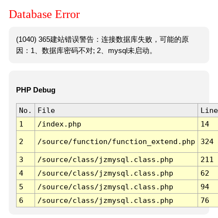
Database Error
(1040) 365建站错误警告：连接数据库失败，可能的原
因：1、数据库密码不对; 2、mysql未启动。
PHP Debug
No.
File
Line
1
/index.php
14
2
/source/function/function_extend.php
324
3
/source/class/jzmysql.class.php
211
4
/source/class/jzmysql.class.php
62
5
/source/class/jzmysql.class.php
94
6
/source/class/jzmysql.class.php
76