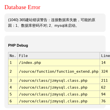
Database Error
(1040) 365建站错误警告：连接数据库失败，可能的原
因：1、数据库密码不对; 2、mysql未启动。
PHP Debug
No.
File
Line
1
/index.php
14
2
/source/function/function_extend.php
324
3
/source/class/jzmysql.class.php
211
4
/source/class/jzmysql.class.php
62
5
/source/class/jzmysql.class.php
94
6
/source/class/jzmysql.class.php
76