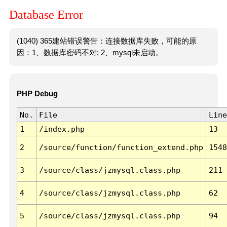
Database Error
(1040) 365建站错误警告：连接数据库失败，可能的原
因：1、数据库密码不对; 2、mysql未启动。
PHP Debug
No.
File
Line
1
/index.php
13
2
/source/function/function_extend.php
1548
3
/source/class/jzmysql.class.php
211
4
/source/class/jzmysql.class.php
62
5
/source/class/jzmysql.class.php
94