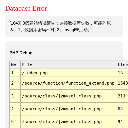
Database Error
(1040) 365建站错误警告：连接数据库失败，可能的原
因：1、数据库密码不对; 2、mysql未启动。
PHP Debug
No.
File
Line
1
/index.php
13
2
/source/function/function_extend.php
1548
3
/source/class/jzmysql.class.php
211
4
/source/class/jzmysql.class.php
62
5
/source/class/jzmysql.class.php
94