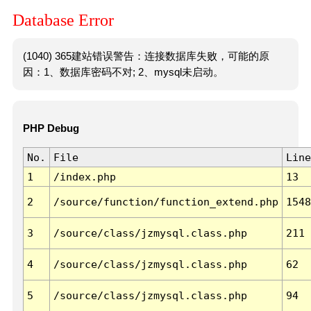
Database Error
(1040) 365建站错误警告：连接数据库失败，可能的原
因：1、数据库密码不对; 2、mysql未启动。
PHP Debug
No.
File
Line
1
/index.php
13
2
/source/function/function_extend.php
1548
3
/source/class/jzmysql.class.php
211
4
/source/class/jzmysql.class.php
62
5
/source/class/jzmysql.class.php
94